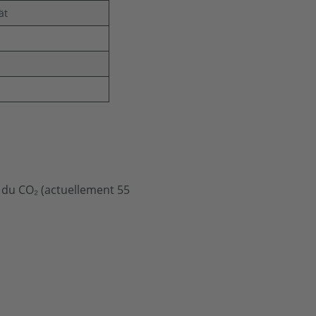
ät
x du CO₂ (actuellement 55