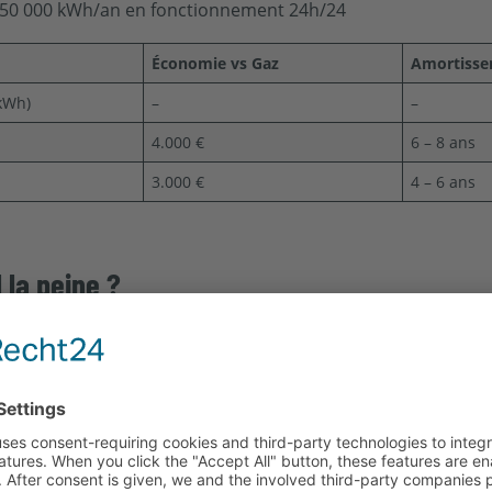
de 50 000 kWh/an en fonctionnement 24h/24
s
Économie vs Gaz
Amortiss
/kWh)
–
–
4.000 €
6 – 8 ans
3.000 €
4 – 6 ans
 la peine ?
haleur lors de la rénovation du toit
ystème de chauffage basse température associé à du photov
rant au lieu de l'injecter
e pointe