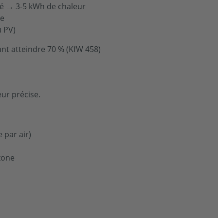
té → 3-5 kWh de chaleur
me
 PV)
uvant atteindre 70 % (KfW 458)
eur précise.
 par air)
zone