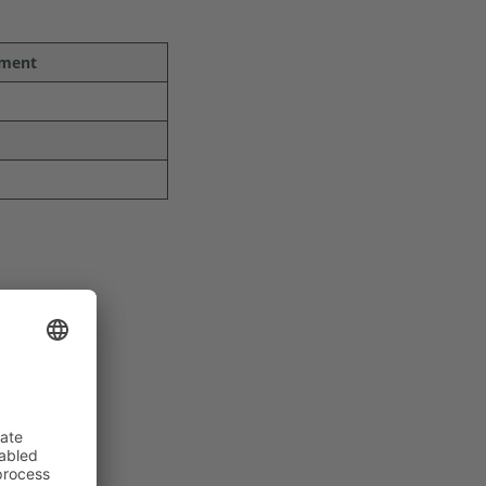
ement
oltaïque