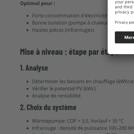
Optimal pour :
Forte consommation d'électricité pendant la
Bonne isolation (pompe à chaleur)
Hautes pièces (infrarouges)
Mise à niveau : étape par étape
1. Analyse
Déterminer les besoins en chauffage (kWh/a
Vérifier le potentiel PV (kWc)
Analyse de rentabilité
2. Choix du système
Wärmepumpe: COP > 3,5, Vorlauf < 35 °C
Infrarouge : densité de puissance 100–200 W