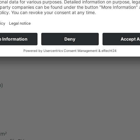
 journée
n)
/m²