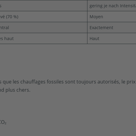
s
gering je nach Intensit
evé (70 %)
Moyen
ntral
Exactement
ès haut
Haut
 que les chauffages fossiles sont toujours autorisés, le pri
nd plus chers.
CO₂