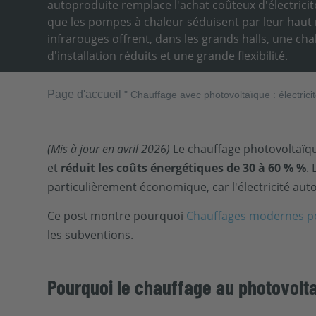
autoproduite remplace l'achat coûteux d'électricité
que les pompes à chaleur séduisent par leur haut 
infrarouges offrent, dans les grands halls, une ch
d'installation réduits et une grande flexibilité.
Page d'accueil
"
Chauffage avec photovoltaïque : électrici
(Mis à jour en avril 2026)
Le chauffage photovoltaïque
et
réduit les coûts énergétiques de 30 à 60 % %
.
particulièrement économique, car l'électricité auto
Ce post montre pourquoi
Chauffages modernes po
les subventions.
Pourquoi le chauffage au photovolta