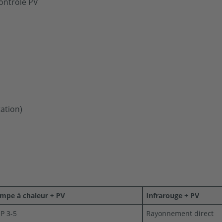
ontrôle PV
ation)
mpe à chaleur + PV
Infrarouge + PV
P 3-5
Rayonnement direct