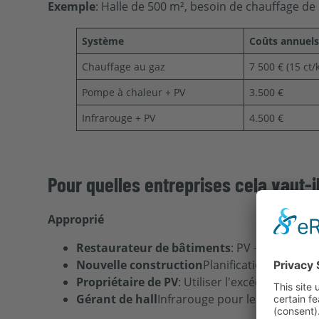
Exemple
: Halle de 500 m², besoin de chauffage 
Système
Coûts annuel
Chauffage au gaz
7 500 € (15 ct
Pompe à chaleur + PV
3.500 €
Infrarouge + PV
4.500 €
Pour quelles entreprises cela vaut-il
Approprié
Restaurateur de bâtiments
: PV + pompe à c
Nouvelle construction
Planification d'un s
Propriétaire de PV
: Utiliser l'excédent de cou
Gérant de hall
Infrarouge pour les charges d