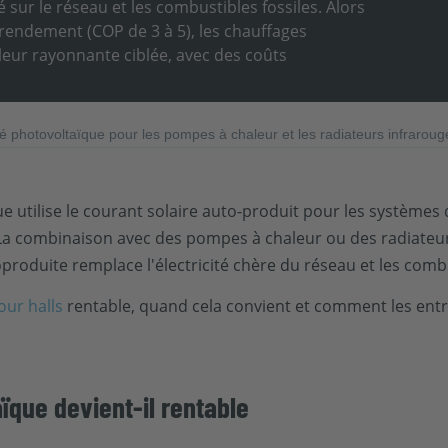
 sur le réseau et les combustibles fossiles. Alors
rendement (COP de 3 à 5), les chauffages
aleur rayonnante ciblée, avec des coûts
té photovoltaïque pour les pompes à chaleur et les radiateurs infraroug
 utilise le courant solaire auto-produit pour les systèmes 
 La combinaison avec des pompes à chaleur ou des radiateur
produite remplace l'électricité chère du réseau et les combu
ur halls
rentable, quand cela convient et comment les entr
ïque devient-il rentable