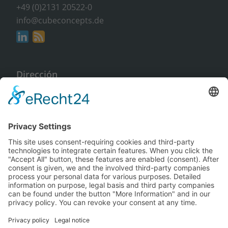
+49 (0)2131 20522-0
info@cubeconcepts.de
Dirección
CUBE CONCEPTS GmbH
An der Gümpgesbrücke 17
41564 Kaarst
Sin compromiso y gratuito
Solicitar información