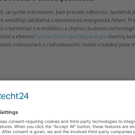
0, se rychle stal místem, kam proudili odborníci. Společně j
é umožňují udržitelná a ekonomická energetická řešení. P
šti v kombinaci s e-mobilitou a chytrou budovou technologi
stní a efektivní
Systém řízení spotřeby energie
všechny kom
zivních rozhovorech s rozhodovacími činiteli v odvětví jsme
yl veletrh E-world 2025 i pro nás naprostým úspěchem. Od 
letrhu jsme mohli naše inovativní energetická řešení předs
ystémy energetického managementu ukázal, že naše řešení
měna názorů s rozhodujícími osobnostmi v oboru utvrdily s
 udržitelná a propojená – a my se aktivně podílíme na jejím 