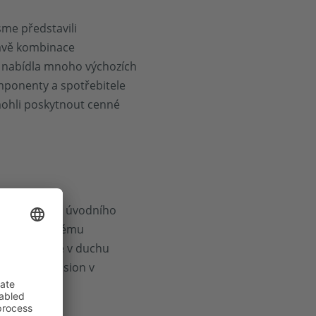
sme představili
rávě kombinace
í nabídla mnoho výchozích
ponenty a spotřebitele
 mohli poskytnout cenné
inspirujícího úvodního
tavit špičkovému
 jsou přesně v duchu
polečnost Vision v
utváření.