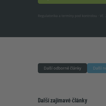
Regulatorika a termíny pod kontrolou · Vč
Další odborné články
Další n
Další zajímavé články