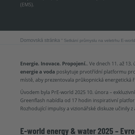
(EMS).
Domovská stránka
"
Setkání průmyslu na veletrhu E-worl
Energie. Inovace. Propojení.
. Ve dnech 11. až 13
energie a voda
poskytuje prvotřídní platformu pr
místě, aby prezentovala průkopnická energetická ř
Úvodem byla PrE-world 2025 10. února – exkluzivn
Greenflash nabídla od 17 hodin inspirativní platf
Rozhodující impulsy a vizionářské diskuze učinily z
E-world energy & water 2025 – Evr