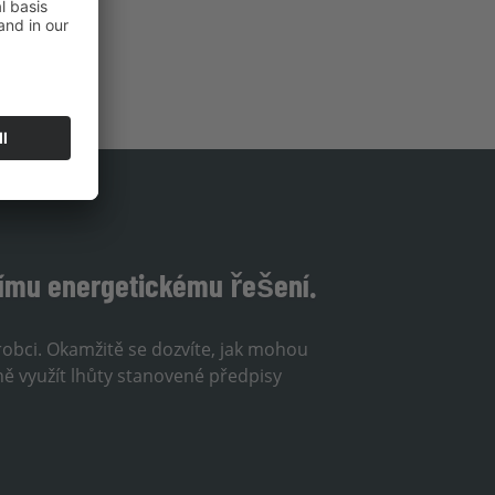
šímu energetickému řešení.
ýrobci. Okamžitě se dozvíte, jak mohou
ně využít lhůty stanovené předpisy