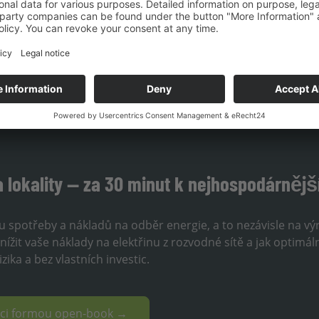
a lokality — za 30 minut k nejhospodárněj
lu spotřeby a nákladů na odběr energie, a to nezávisle na v
ížit vaše náklady na elektřinu z rozvodné sítě a jak optimál
ika a bez vlastních investic.
laci formou open-book →