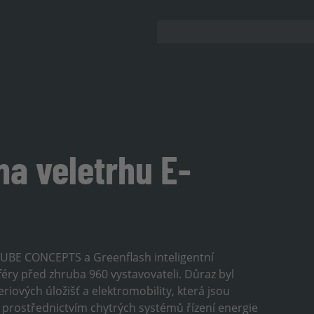
a veletrhu E-
 CUBE CONCEPTS a Greenflash inteligentní
éry před zhruba 960 vystavovateli. Důraz byl
eriových úložišť a elektromobility, která jsou
prostřednictvím chytrých systémů řízení energie