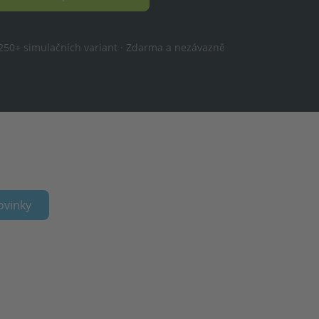
. 250+ simulačních variant · Zdarma a nezávazně
ovinky