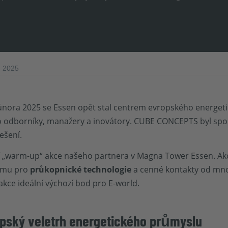
d 2025
. února 2025 se Essen opět stal centrem evropského energet
o odborníky, manažery a inovátory. CUBE CONCEPTS byl spo
ešení.
í „warm-up“ akce našeho partnera v Magna Tower Essen. Akc
ormu pro
průkopnické technologie
a cenné kontakty od mno
 akce ideální výchozí bod pro E-world.
opský veletrh energetického průmyslu