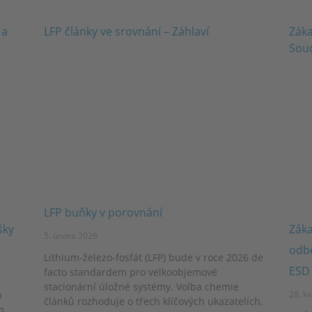
LFP buňky v porovnání
šky
Záka
5. února 2026
odbě
Lithium-železo-fosfát (LFP) bude v roce 2026 de
ESD
facto standardem pro velkoobjemové
stacionární úložné systémy. Volba chemie
o
28. k
článků rozhoduje o třech klíčových ukazatelích,
m