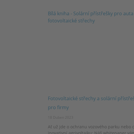
Fotovoltaické střechy a solární přístře
pro firmy
18 Duben 2023
Ať už jde o ochranu vozového parku nebo 
inovativní agrivoltaiku: Náš whitepaper vá