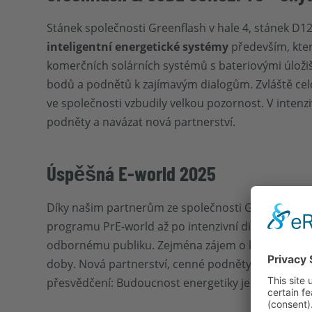
Stánek společnosti Greenflash v hale 4, stánek D12
inteligentní energetické systémy
především, kter
komerčních solárních systémů s bateriovými úloži
bodů a podnětů k zajímavým dialogům. Zvláště celo
ve společnosti vzbudily velkou pozornost. V inten
podněty a navázat nová partnerství.
Úspěšná E-world 2025
Díky našim partnerům ze společnosti Greenflash b
programu PrE-world až po intenzivní diskuse na ve
odbornému publiku. Zejména zájem o komplexní s
doby. Nová partnerství, cenné podněty a přímá vý
přesvědčení: Budoucnost energetiky je inteligentní,