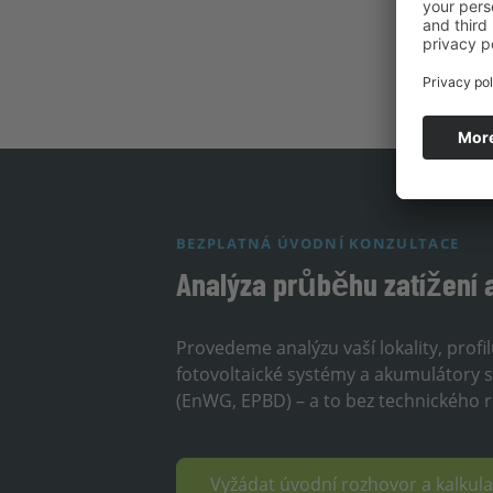
BEZPLATNÁ ÚVODNÍ KONZULTACE
Analýza průběhu zatížení 
Provedeme analýzu vaší lokality, profi
fotovoltaické systémy a akumulátory sn
(EnWG, EPBD) – a to bez technického riz
Vyžádat úvodní rozhovor a kalku