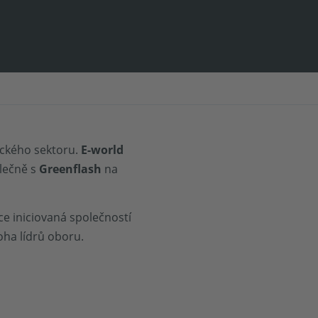
ického sektoru.
E-world
lečně s
Greenflash
na
e iniciovaná společností
ha lídrů oboru.