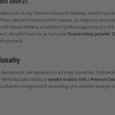
oucí zátěži
stále nové nároky. Decentralizované dodávky, volatilní výrob
ě. Přesto aktuální hodnota SAIDI ukazuje, že integrace obnovi
dle Klause Müllera, prezidenta Spolkové agentury pro sítě
ní“. Aktuální hodnota je navíc pod
Dvanáctiletý průměr 1
ích procesů.
lokality
ro domácnosti, ale zejména pro průmysl a podniky. Opětovně
 Německo jako lokalitu s
vysoká kvalita sítě
a
Provozní be
žíváním inteligentních technologií pro ukládání energie lze 