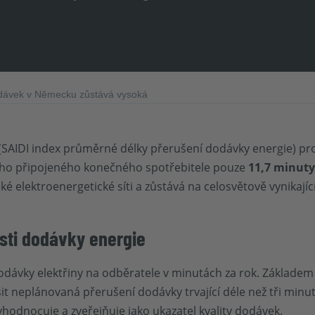
dávek v Německu zůstává vysoká
(SAIDI index průměrné délky přerušení dodávky energie) p
oho připojeného konečného spotřebitele pouze
11,7 minut
é elektroenergetické síti a zůstává na celosvětově vynikající
osti dodávky energie
ávky elektřiny na odběratele v minutách za rok. Základem 
sit neplánovaná přerušení dodávky trvající déle než tři minu
odnocuje a zveřejňuje jako ukazatel kvality dodávek.