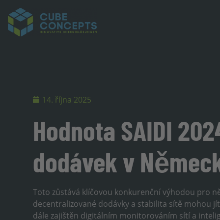
14. října 2025
Hodnota SAIDI 202
dodávek v Německ
Toto zůstává klíčovou konkurenční výhodou pro ně
decentralizované dodávky a stabilita sítě mohou jí
dále zajištěn digitálním monitorováním sítí a inte