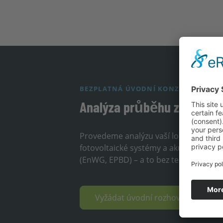
BEZPLATNÁ ÚVODNÍ KONZULTACE
Analýza průběhu zatížení 
Provedeme analýzu vaší lokality, profi
fotovoltaické systémy a akumulátory sn
(EnWG, EPBD) – a to bez technického riz
Vyžádat úvodní rozhovor a kalku