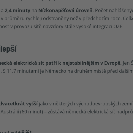
a
2,4 minuty
na
Nízkonapěťová úroveň
. Počet nahlášený
ly v průměru rychleji odstraněny než v předchozím roce. Celk
nost v provozu sítě navzdory stále vysoké integraci OZE.
lepší
cká elektrická síť patří k nejstabilnějším v Evropě.
Jen 
. S 11,7 minutami je Německo na druhém místě před další
dvacetkrát vyšší
jako v některých východoevropských zemíc
Austrálií (60 minut) – zůstává německá elektrická síť nadpr