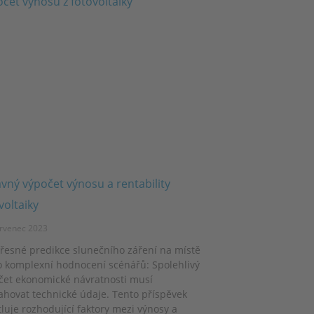
vný výpočet výnosu a rentability
voltaiky
rvenec 2023
řesné predikce slunečního záření na místě
o komplexní hodnocení scénářů: Spolehlivý
čet ekonomické návratnosti musí
ahovat technické údaje. Tento příspěvek
luje rozhodující faktory mezi výnosy a