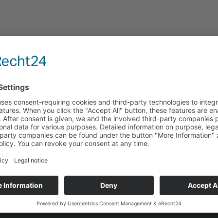
a lokality — za 30 minut k nejhospodárněj
lu spotřeby a nákladů na odběr energie, a to nezávisle na v
ížit vaše náklady na elektřinu z rozvodné sítě a jak optimál
ika a bez vlastních investic.
laci formou open-book →