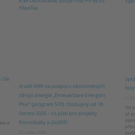
 cíle
Sprá
Kredit KfW na podporu obnovitelných
foto
zdrojů energie „Erneuerbare Energien
21 Če
Plus” (program 570): Dostupný od 18.
Od p
června 2026 – co platí pro projekty
až p
výpo
fotovoltaiky a úložišť?
dov a
přes
27. květen 2026
osvět