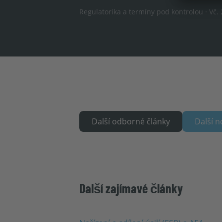
Regulatorika a termíny pod kontrolou · Vč
Další odborné články
Další n
Další zajímavé články