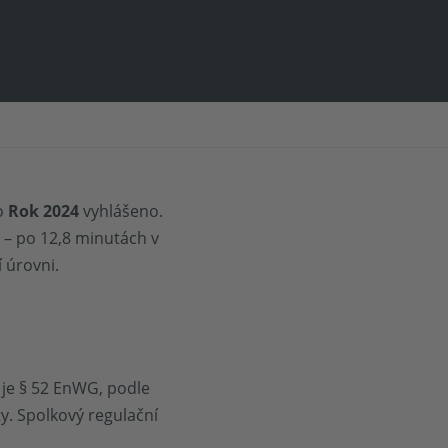
ro
Rok 2024
vyhlášeno.
y
– po 12,8 minutách v
 úrovni.
je § 52 EnWG, podle
ty. Spolkový regulační