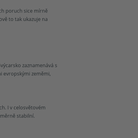
ch poruch sice mírně
ově to tak ukazuje na
Švýcarsko zaznamenává s
mi evropskými zeměmi,
h. I v celosvětovém
ůměrně stabilní.