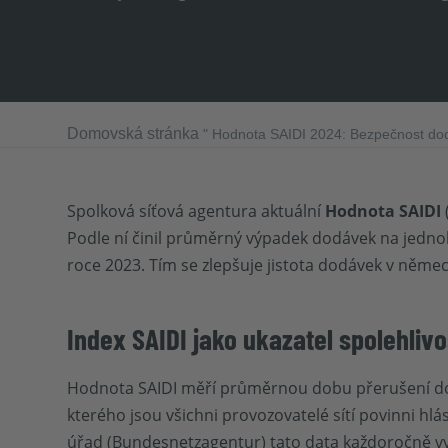
Domovská stránka
"
Hodnota SAIDI 2024: Bezpečnost do
Spolková síťová agentura aktuální
Hodnota SAIDI
Podle ní činil průměrný výpadek dodávek na jedn
roce 2023. Tím se zlepšuje jistota dodávek v německ
Index SAIDI jako ukazatel spolehliv
Hodnota SAIDI měří průměrnou dobu přerušení dod
kterého jsou všichni provozovatelé sítí povinni hlá
úřad (Bundesnetzagentur) tato data každoročně vyh