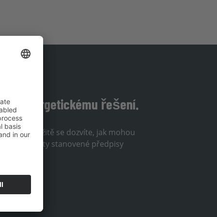
šímu energetickému řešení.
ýrobci. Okamžitě se dozvíte, jak mohou
ně využít lhůty stanovené předpisy