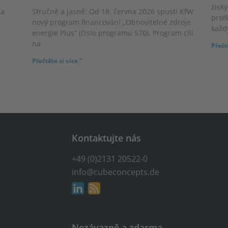
zisky
 a
Stručně a jasně: Od 18. června 2026 spustí KfW
prof
nový program financování „Obnovitelné zdroje
každ
energie Plus” (číslo programu 570). Program cílí
na
Přečtě
Přečtěte si více "
Kontaktujte nás
+49 (0)2131 20522-0
info@cubeconcepts.de
Nezávazně a zdarma