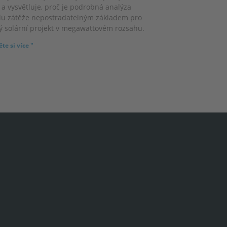
 a vysvětluje, proč je podrobná analýza
ilu zátěže nepostradatelným základem pro
ý solární projekt v megawattovém rozsahu.
te si více "