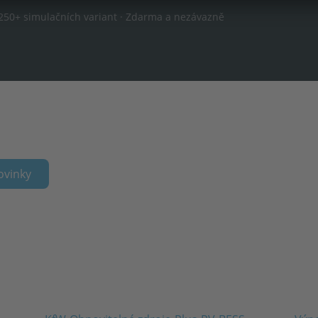
. 250+ simulačních variant · Zdarma a nezávazně
ovinky