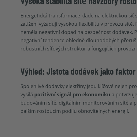
Vysoká stabilita sítě navzdory rost
Energetická transformace klade na elektrickou síť 
zatížení vyžadují vysokou flexibilitu v provozu sít
neměla negativní dopad na bezpečnost dodávek. Po
negativní tendence ohledně dlouhodobých přeruše
robustních síťových struktur a fungujících provozn
Výhled: Jistota dodávek jako faktor 
Spolehlivé dodávky elektřiny jsou klíčové nejen p
vysílá
pozitivní signál pro ekonomiku
a potvrzuje
budováním sítě, digitálním monitorováním sítě a pou
dalším rostoucím podílu obnovitelných energií.