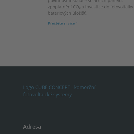
povinnost instalace solárních panelů,
zpoplatnění CO₂ a investice do fotovoltaiky
bateriových úložišť.
Přečtěte si více "
Adresa