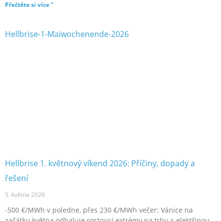
Přečtěte si více "
Hellbrise 1. květnový víkend 2026: Příčiny, dopady a
řešení
5. května 2026
-500 €/MWh v poledne, přes 230 €/MWh večer: Vánice na
začátku května odhaluje rostoucí extrémy na trhu s elektřinou.