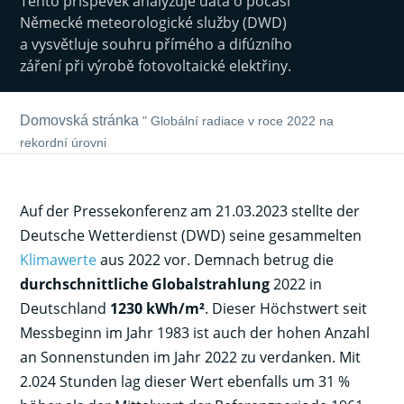
Tento příspěvek analyzuje data o počasí
Německé meteorologické služby (DWD)
a vysvětluje souhru přímého a difúzního
záření při výrobě fotovoltaické elektřiny.
Domovská stránka
"
Globální radiace v roce 2022 na
rekordní úrovni
Auf der Pressekonferenz am 21.03.2023 stellte der
Deutsche Wetterdienst (DWD) seine gesammelten
Klimawerte
aus 2022 vor. Demnach betrug die
durchschnittliche Globalstrahlung
2022 in
Deutschland
1230 kWh/m²
. Dieser Höchstwert seit
Messbeginn im Jahr 1983 ist auch der hohen Anzahl
an Sonnenstunden im Jahr 2022 zu verdanken. Mit
2.024 Stunden lag dieser Wert ebenfalls um 31 %