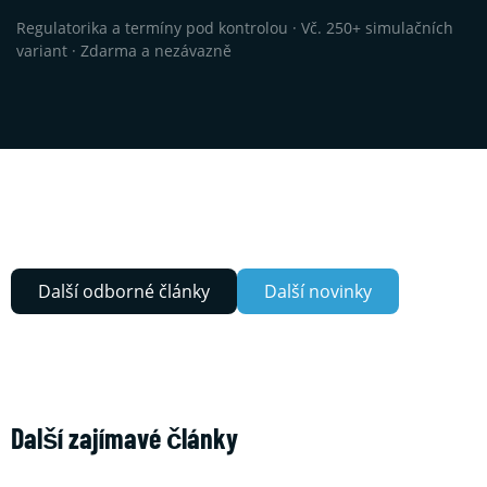
Regulatorika a termíny pod kontrolou · Vč. 250+ simulačních
variant · Zdarma a nezávazně
Další odborné články
Další novinky
Další zajímavé články