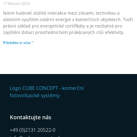
17 Březen 2025
Norm hodnotí složité interakce mezi zónami, technikou a
vlastním využitím solární energie v komerčních objektech. Tvoří
právní základ pro energetické certifikáty a je nezbytná pro
zajištění dotací prostřednictvím prokázaných cílů efektivity.
Přečtěte si více "
Kontaktujte nás
+49 (0)2131 20522-0