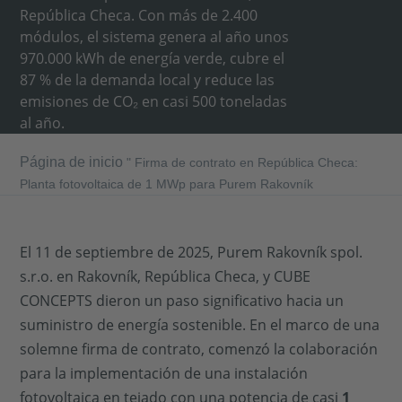
República Checa. Con más de 2.400
módulos, el sistema genera al año unos
970.000 kWh de energía verde, cubre el
87 % de la demanda local y reduce las
emisiones de CO₂ en casi 500 toneladas
al año.
Página de inicio
"
Firma de contrato en República Checa:
Planta fotovoltaica de 1 MWp para Purem Rakovník
El 11 de septiembre de 2025, Purem Rakovník spol.
s.r.o. en Rakovník, República Checa, y CUBE
CONCEPTS dieron un paso significativo hacia un
suministro de energía sostenible. En el marco de una
solemne firma de contrato, comenzó la colaboración
para la implementación de una instalación
fotovoltaica en tejado con una potencia de casi
1