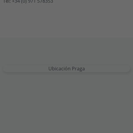
Tel:
+
34
(0)
971 578353