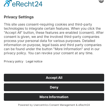
Français
Español
English
Deutsch
Čeština