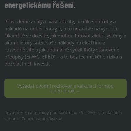
energetickému řešení.
Provedeme analýzu vaší lokality, profilu spotřeby a
nákladů na odběr energie, a to nezávisle na výrobci.
Okamžitě se dozvíte, jak mohou fotovoltaické systémy a
akumulátory snížit vaše náklady na elektřinu z
rozvodné sítě a jak optimálně využít lhůty stanovené
předpisy (EnWG, EPBD) – a to bez technického rizika a
bez vlastních investic.
Vyžádat úvodní rozhovor a kalkulaci formou
open-book →
Regulatorika a termíny pod kontrolou · Vč. 250+ simulačních
variant · Zdarma a nezávazně