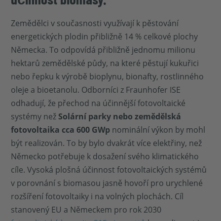
Zemědělci v současnosti využívají k pěstování
energetických plodin přibližně 14 % celkové plochy
Německa. To odpovídá přibližně jednomu milionu
hektarů zemědělské půdy, na které pěstují kukuřici
nebo řepku k výrobě bioplynu, bionafty, rostlinného
oleje a bioetanolu. Odborníci z Fraunhofer ISE
odhadují, že přechod na účinnější fotovoltaické
systémy než
Solární parky nebo zemědělská
fotovoltaika cca 600 GWp
nominální výkon by mohl
být realizován. To by bylo dvakrát více elektřiny, než
Německo potřebuje k dosažení svého klimatického
cíle. Vysoká plošná účinnost fotovoltaických systémů
v porovnání s biomasou jasně hovoří pro urychlené
rozšíření fotovoltaiky i na volných plochách. Cíl
stanovený EU a Německem pro rok 2030