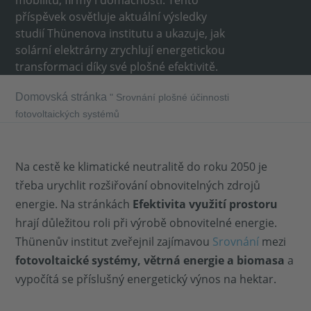
mobilitu, firmy i domácnosti. Tento
příspěvek osvětluje aktuální výsledky
studií Thünenova institutu a ukazuje, jak
solární elektrárny zrychlují energetickou
transformaci díky své plošné efektivitě.
Domovská stránka
"
Srovnání plošné účinnosti
fotovoltaických systémů
Na cestě ke klimatické neutralitě do roku 2050 je
třeba urychlit rozšiřování obnovitelných zdrojů
energie. Na stránkách
Efektivita využití prostoru
hrají důležitou roli při výrobě obnovitelné energie.
Thünenův institut zveřejnil zajímavou
Srovnání
mezi
fotovoltaické systémy, větrná energie a biomasa
a
vypočítá se příslušný energetický výnos na hektar.