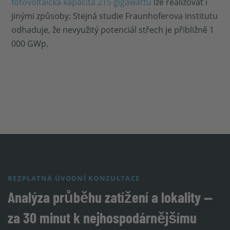
fotovoltaická kapacita 215 gigawattů
lze realizovat i
jinými způsoby: Stejná studie Fraunhoferova institutu
odhaduje, že nevyužitý potenciál střech je přibližně 1
000 GWp.
BEZPLATNÁ ÚVODNÍ KONZULTACE
Analýza průběhu zatížení a lokality —
za 30 minut k nejhospodárnějšímu