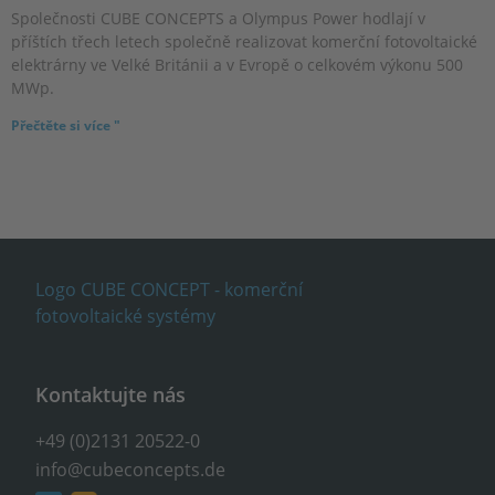
Společnosti CUBE CONCEPTS a Olympus Power hodlají v
příštích třech letech společně realizovat komerční fotovoltaické
elektrárny ve Velké Británii a v Evropě o celkovém výkonu 500
MWp.
Přečtěte si více "
Kontaktujte nás
+49 (0)2131 20522-0
info@cubeconcepts.de