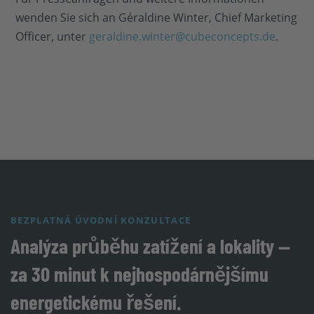
wenden Sie sich an Géraldine Winter, Chief Marketing
Officer, unter
geraldine.winter@cubeconcepts.de
.
BEZPLATNÁ ÚVODNÍ KONZULTACE
Analýza průběhu zatížení a lokality —
za 30 minut k nejhospodárnějšímu
energetickému řešení.