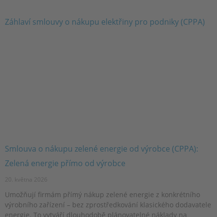
Smlouva o nákupu zelené energie od výrobce (CPPA):
Zelená energie přímo od výrobce
20. května 2026
Umožňují firmám přímý nákup zelené energie z konkrétního
výrobního zařízení – bez zprostředkování klasického dodavatele
energie. To vytváří dlouhodobě plánovatelné náklady na