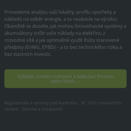
Provedeme analýzu vaší lokality, profilu spotřeby a
nákladů na odběr energie, a to nezávisle na výrobci.
Okamžitě se dozvíte, jak mohou fotovoltaické systémy a
akumulátory snížit vaše náklady na elektřinu z
rozvodné sítě a jak optimálně využít lhůty stanovené
předpisy (EnWG, EPBD) – a to bez technického rizika a
bez vlastních investic.
Vyžádat úvodní rozhovor a kalkulaci formou
open-book →
Regulatorika a termíny pod kontrolou · Vč. 250+ simulačních
variant · Zdarma a nezávazně