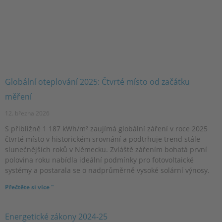
Globální oteplování 2025: Čtvrté místo od začátku
měření
12. března 2026
S přibližně 1 187 kWh/m² zaujímá globální záření v roce 2025
čtvrté místo v historickém srovnání a podtrhuje trend stále
slunečnějších roků v Německu. Zvláště zářením bohatá první
polovina roku nabídla ideální podmínky pro fotovoltaické
systémy a postarala se o nadprůměrně vysoké solární výnosy.
Přečtěte si více "