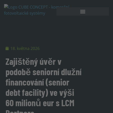
Akumulátorové úložiště
18. května 2026
Zajištěný úvěr v
podobě seniorní dlužní
financování (senior
debt facility) ve výši
60 milionů eur s LCM
Partners