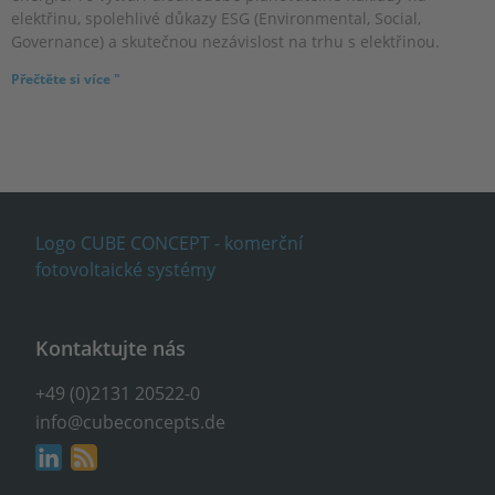
elektřinu, spolehlivé důkazy ESG (Environmental, Social,
Governance) a skutečnou nezávislost na trhu s elektřinou.
Přečtěte si více "
Kontaktujte nás
+49 (0)2131 20522-0
info@cubeconcepts.de