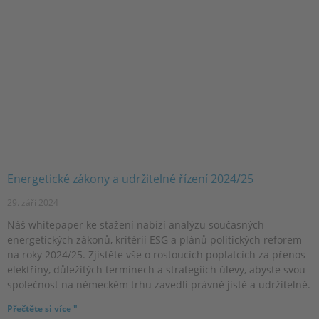
Energetické zákony a udržitelné řízení 2024/25
29. září 2024
Náš whitepaper ke stažení nabízí analýzu současných
energetických zákonů, kritérií ESG a plánů politických reforem
na roky 2024/25. Zjistěte vše o rostoucích poplatcích za přenos
elektřiny, důležitých termínech a strategiích úlevy, abyste svou
společnost na německém trhu zavedli právně jistě a udržitelně.
Přečtěte si více "