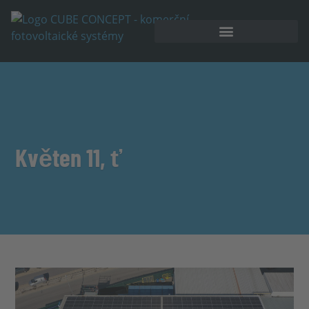
Akumulátorové úložiště
Květen 11, ť