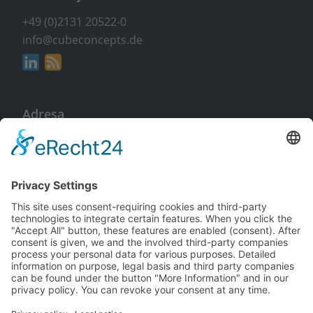
+49 (0)2131 20522-0
info@cubeconcepts.de
Adresa
CUBE CONCEPTS GmbH
An der Gümpgesbrücke 17
41564 Kaarst
Nezávazně a zdarma
Vyžádat si informace