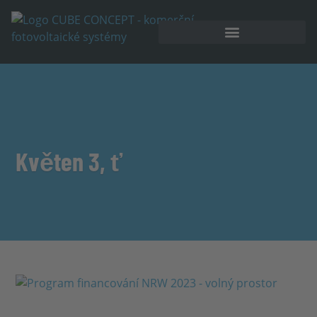
Akumulátorové úložiště
Květen 3, ť