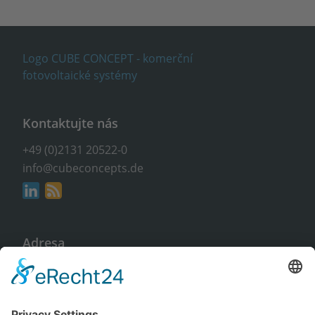
Kontaktujte nás
+49 (0)2131 20522-0
info@cubeconcepts.de
Adresa
CUBE CONCEPTS GmbH
An der Gümpgesbrücke 17
41564 Kaarst