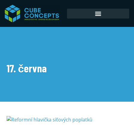
Akumulátorové úložiště
17. června