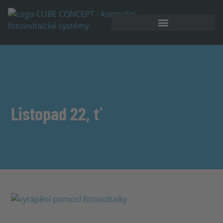
Akumulátorové úložiště
Listopad 22, ť