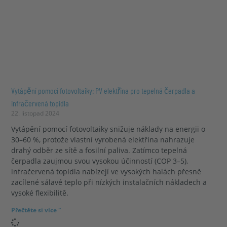
Vytápění pomocí fotovoltaiky: PV elektřina pro tepelná čerpadla a
infračervená topidla
22. listopad 2024
Vytápění pomocí fotovoltaiky snižuje náklady na energii o
30–60 %, protože vlastní vyrobená elektřina nahrazuje
drahý odběr ze sítě a fosilní paliva. Zatímco tepelná
čerpadla zaujmou svou vysokou účinností (COP 3–5),
infračervená topidla nabízejí ve vysokých halách přesně
zacílené sálavé teplo při nízkých instalačních nákladech a
vysoké flexibilitě.
Přečtěte si více "