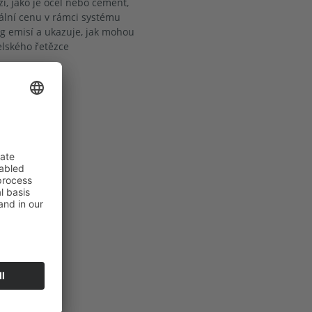
, jako je ocel nebo cement,
uální cenu v rámci systému
ng emisí a ukazuje, jak mohou
elského řetězce