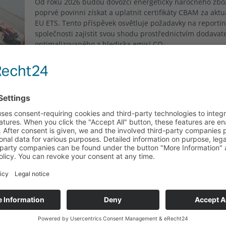
Od roku 2026 budou dovozci energeticky náročného zboží
poprvé povinni získat a uplatnit certifikáty CBAM za akt
EU ETS. Tento příspěvek osvětluje požadavky na reporti
společnosti zajistit svou shodu prostřednictvím dodavat
optimalizovaného z hlediska emisí CO₂.
Přečtěte si více "