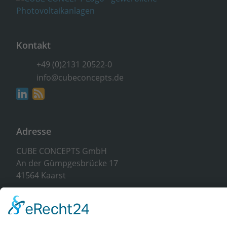
Kontakt
+49 (0)2131 20522-0
info@cubeconcepts.de
Adresse
CUBE CONCEPTS GmbH
An der Gümpgesbrücke 17
41564 Kaarst