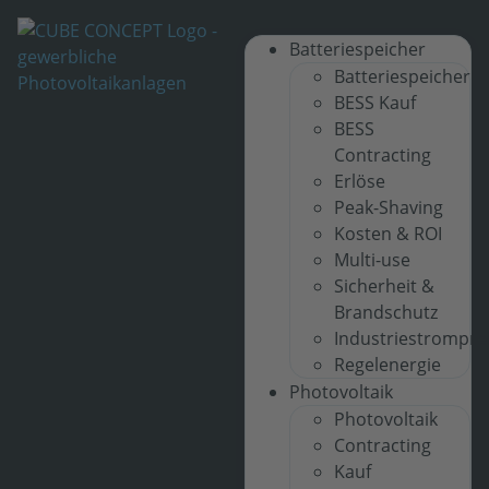
Batteriespeicher
Batteriespeicher
BESS Kauf
BESS
Contracting
Erlöse
Peak-Shaving
Kosten & ROI
Multi-use
Sicherheit &
Brandschutz
Industriestrompre
Regelenergie
Photovoltaik
Photovoltaik
Contracting
Kauf